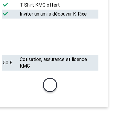
T-Shirt KMG offert
Inviter un ami à découvrir K-Rixe
Bracelet spécial KMG offert
Révisions de passage de grade
10% offert sur le matériel
Cotisation, assurance et licence
50 €
KMG